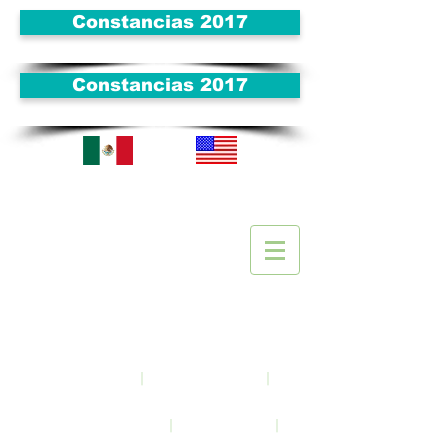
Constancias 2017
Constancias 2017
Visitan
tes
|
|
Inicio
Acerca de
|
|
Noticias y eventos
Enlaces