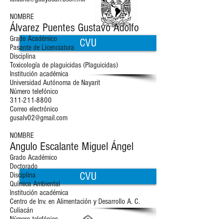
NOMBRE
Álvarez Puentes Gustavo Adolfo
Grado Académico
CVU
Pasante de Licenciatura
Disciplina
Toxicología de plaguicidas (Plaguicidas)
Institución académica
Universidad Autónoma de Nayarit
Número telefónico
311-211-8800
Correo electrónico
gusalv02@gmail.com
NOMBRE
Angulo Escalante Miguel Ángel
Grado Académico
Doctorado
CVU
Disciplina
Química Ambiental
Institución académica
Centro de Inv. en Alimentación y Desarrollo A. C.
Culiacán