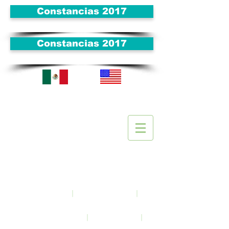
Constancias 2017
Constancias 2017
Visitan
tes
|
|
Inicio
Acerca de
|
|
Noticias y eventos
Enlaces