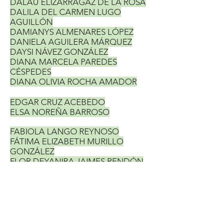
DALAÚ ELIZARRAGAZ DE LA ROSA
DALILA DEL CARMEN LUGO
AGUILLÓN
DAMIANYS ALMENARES LÓPEZ
DANIELA AGUILERA MÁRQUEZ
DAYSI NÁVEZ GONZÁLEZ
DIANA MARCELA PAREDES
CÉSPEDES
DIANA OLIVIA ROCHA AMADOR
EDGAR CRUZ ACEBEDO
ELSA NOREÑA BARROSO
FABIOLA LANGO REYNOSO
FÁTIMA ELIZABETH MURILLO
GONZÁLEZ
FLOR DEYANIRA JAIMES RENDÓN
FRANCISCO ALBERTO VERDÍN
BETANCOURT
GABRIELA AGUILAR ZÁRATE
GABYCARMEN NAVARRETE
RODRÍGUEZ