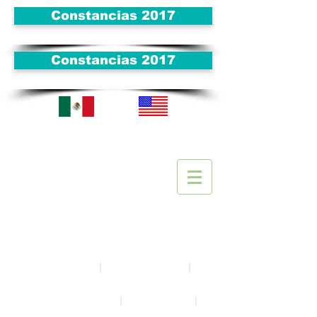
Constancias 2017
Constancias 2017
Visitan
tes
|
|
Inicio
Acerca de
|
|
Noticias y eventos
Enlaces